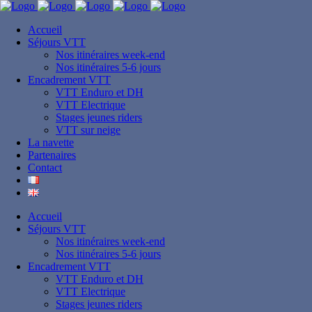
Accueil
Séjours VTT
Nos itinéraires week-end
Category
Nos itinéraires 5-6 jours
page VTT
Encadrement VTT
VTT Enduro et DH
VTT Electrique
Tags
Stages jeunes riders
stages
VTT sur neige
La navette
Partenaires
About This Project
Contact
Lorem ipsum dolor sit amet, consectetur adipiscing elit. Pelle
molestie neque justo, quis convallis massa luctus eget. Phasel
Accueil
Séjours VTT
Nos itinéraires week-end
Nos itinéraires 5-6 jours
Encadrement VTT
VTT Enduro et DH
VTT Electrique
Stages jeunes riders