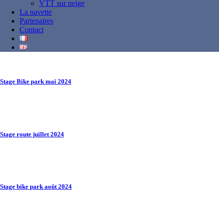
Related Projects
VTT sur neige
La navette
Partenaires
Contact
Stage Bike park mai 2024
page VTT
Stage route juillet 2024
page VTT
Stage bike park août 2024
page VTT