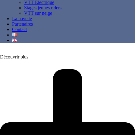
VTT Electrique
Tarentaise Tour
Stages jeunes riders
VTT sur neige
De La Plagne à Albertville
La navette
Partenaires
Contact
Niveau
Découvrir plus