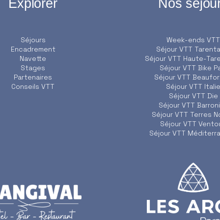
Explorer
Nos séjou
Séjours
Week-ends VTT
Encadrement
Séjour VTT Tarenta
Navette
Séjour VTT Haute-Tar
Stages
Séjour VTT Bike P
Partenaires
Séjour VTT Beaufor
Conseils VTT
Séjour VTT Itali
Séjour VTT Die
Séjour VTT Barron
Séjour VTT Terres N
Séjour VTT Vento
Séjour VTT Méditerr