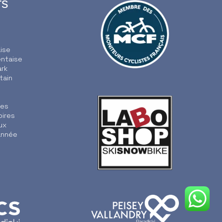
rs
ise
entaise
ark
tain
e
ies
oires
ux
année